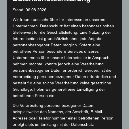
E-Mail
Stand: 06.08.2026
Wir freuen uns sehr über Ihr Interesse an unserem
Telefonnummer für Rückfragen
Unternehmen. Datenschutz hat einen besonders hohen
Stellenwert für die Geschäftsleitung. Eine Nutzung der
Internetseiten ist grundsätzlich ohne jede Angabe
Ihre Anfrage: (Art, Auflage, Format, Seitenzahl, Papier,
personenbezogener Daten möglich. Sofern eine
Verarbeitung, Versand)
betroffene Person besondere Services unseres
Unternehmens über unsere Internetseite in Anspruch
nehmen möchte, könnte jedoch eine Verarbeitung
personenbezogener Daten erforderlich werden. Ist die
Verarbeitung personenbezogener Daten erforderlich und
besteht für eine solche Verarbeitung keine gesetzliche
Grundlage, holen wir generell eine Einwilligung der
betroffenen Person ein.
Die Verarbeitung personenbezogener Daten,
beispielsweise des Namens, der Anschrift, E-Mail-
Adresse oder Telefonnummer einer betroffenen Person,
Mit dem Absenden dieses Kontaktformulars akzeptieren
erfolgt stets im Einklang mit der Datenschutz-