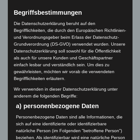
AGB
Begriffsbestimmungen
Digitaldruck München
Die Datenschutzerklärung beruht auf den
DRUCK-Kultur – Ihre Offset- und Digital-Druckerei in
Begrifflichkeiten, die durch den Europäischen Richtlinien-
München mit Lettershop
und Verordnungsgeber beim Erlass der Datenschutz-
Druckerei in München
Grundverordnung (DS-GVO) verwendet wurden. Unsere
Datenschutzerklärung soll sowohl für die Öffentlichkeit
Echtheit von Bewertungen
als auch für unsere Kunden und Geschäftspartner
Impressum
einfach lesbar und verständlich sein. Um dies zu
Kasse
gewährleisten, möchten wir vorab die verwendeten
Kundenlager
Begrifflichkeiten erläutern.
Lettershop in München
Wir verwenden in dieser Datenschutzerklärung unter
Mein Konto
anderem die folgenden Begriffe:
Produkt Template
a) personenbezogene Daten
Versandarten
Personenbezogene Daten sind alle Informationen, die
Warenkorb
sich auf eine identifizierte oder identifizierbare
Widerrufsbelehrung
natürliche Person (im Folgenden "betroffene Person")
Zahlungsarten
beziehen. Als identifizierbar wird eine natürliche Person