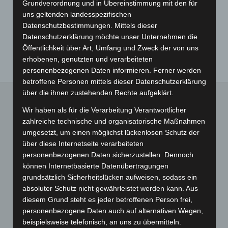
Sie unsere Datenschutzbedingungen.
Grundverordnung und in Übereinstimmung mit den für
uns geltenden landesspezifischen
Senden
Datenschutzbestimmungen. Mittels dieser
Datenschutzerklärung möchte unser Unternehmen die
Öffentlichkeit über Art, Umfang und Zweck der von uns
erhobenen, genutzten und verarbeiteten
personenbezogenen Daten informieren. Ferner werden
betroffene Personen mittels dieser Datenschutzerklärung
über die ihnen zustehenden Rechte aufgeklärt.
Wir haben als für die Verarbeitung Verantwortlicher
INTERESSANTE LINKS
zahlreiche technische und organisatorische Maßnahmen
umgesetzt, um einen möglichst lückenlosen Schutz der
über diese Internetseite verarbeiteten
Hier findest Du ein paar interessante Links! Viel Spaß auf
personenbezogenen Daten sicherzustellen. Dennoch
unserer Website :)
können Internetbasierte Datenübertragungen
grundsätzlich Sicherheitslücken aufweisen, sodass ein
absoluter Schutz nicht gewährleistet werden kann. Aus
diesem Grund steht es jeder betroffenen Person frei,
SEITEN
personenbezogene Daten auch auf alternativen Wegen,
beispielsweise telefonisch, an uns zu übermitteln.