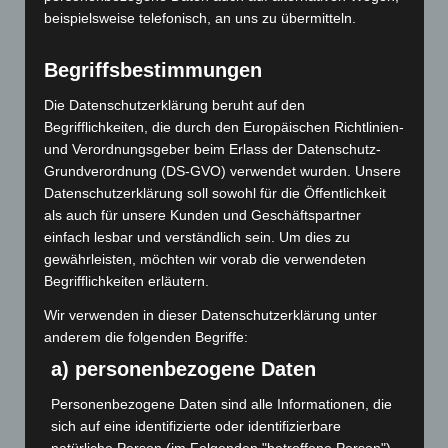
beispielsweise telefonisch, an uns zu übermitteln.
Begriffsbestimmungen
SEITEN
Die Datenschutzerklärung beruht auf den
Begrifflichkeiten, die durch den Europäischen Richtlinien-
und Verordnungsgeber beim Erlass der Datenschutz-
AGB
Grundverordnung (DS-GVO) verwendet wurden. Unsere
Digitaldruck München
Datenschutzerklärung soll sowohl für die Öffentlichkeit
als auch für unsere Kunden und Geschäftspartner
DRUCK-Kultur – Ihre Offset- und Digital-Druckerei in
einfach lesbar und verständlich sein. Um dies zu
München mit Lettershop
gewährleisten, möchten wir vorab die verwendeten
Druckerei in München
Begrifflichkeiten erläutern.
Echtheit von Bewertungen
Wir verwenden in dieser Datenschutzerklärung unter
Impressum
anderem die folgenden Begriffe:
Kasse
a) personenbezogene Daten
Kundenlager
Personenbezogene Daten sind alle Informationen, die
Lettershop in München
sich auf eine identifizierte oder identifizierbare
Mein Konto
natürliche Person (im Folgenden "betroffene Person")