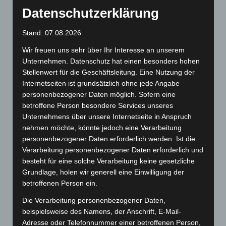
Datenschutzerklärung
Und das Besondere: OME-Lesung
Mit Hilfe eines kleinen Barcode-Aufdrucks erkennt die
Stand: 07.08.2026
Maschine, welche Teile des Mailings in denselben
Umschlag gehören.
Wir freuen uns sehr über Ihr Interesse an unserem
Mehr zum Lettershop…
Unternehmen. Datenschutz hat einen besonders hohen
Schlagworte:
Infopost
,
Kuvertieren
,
Mailings
,
OEM-Lesung
Stellenwert für die Geschäftsleitung. Eine Nutzung der
Internetseiten ist grundsätzlich ohne jede Angabe
personenbezogener Daten möglich. Sofern eine
betroffene Person besondere Services unseres
Unternehmens über unsere Internetseite in Anspruch
Das könnte Dich auch interessieren
nehmen möchte, könnte jedoch eine Verarbeitung
personenbezogener Daten erforderlich werden. Ist die
Verarbeitung personenbezogener Daten erforderlich und
besteht für eine solche Verarbeitung keine gesetzliche
Grundlage, holen wir generell eine Einwilligung der
betroffenen Person ein.
Die Verarbeitung personenbezogener Daten,
beispielsweise des Namens, der Anschrift, E-Mail-
Adresse oder Telefonnummer einer betroffenen Person,