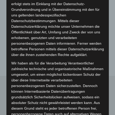
erfolgt stets im Einklang mit der Datenschutz-
Grundverordnung und in Übereinstimmung mit den für
uns geltenden landesspezifischen
Datenschutzbestimmungen. Mittels dieser
Datenschutzerklärung möchte unser Unternehmen die
Öffentlichkeit über Art, Umfang und Zweck der von uns
erhobenen, genutzten und verarbeiteten
personenbezogenen Daten informieren. Ferner werden
betroffene Personen mittels dieser Datenschutzerklärung
über die ihnen zustehenden Rechte aufgeklärt.
Wir haben als für die Verarbeitung Verantwortlicher
zahlreiche technische und organisatorische Maßnahmen
umgesetzt, um einen möglichst lückenlosen Schutz der
über diese Internetseite verarbeiteten
personenbezogenen Daten sicherzustellen. Dennoch
können Internetbasierte Datenübertragungen
INTERESSANTE LINKS
grundsätzlich Sicherheitslücken aufweisen, sodass ein
absoluter Schutz nicht gewährleistet werden kann. Aus
Hier findest Du ein paar interessante Links! Viel Spaß auf
diesem Grund steht es jeder betroffenen Person frei,
unserer Website :)
personenbezogene Daten auch auf alternativen Wegen,