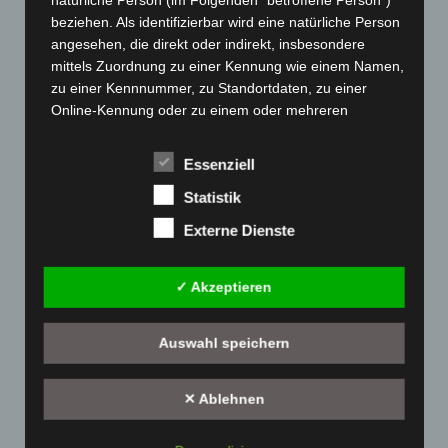
Produkt Template
beziehen. Als identifizierbar wird eine natürliche Person
Versandarten
angesehen, die direkt oder indirekt, insbesondere
mittels Zuordnung zu einer Kennung wie einem Namen,
Warenkorb
zu einer Kennnummer, zu Standortdaten, zu einer
Widerrufsbelehrung
Online-Kennung oder zu einem oder mehreren
Zahlungsarten
besonderen Merkmalen, die Ausdruck der physischen,
Das Team
physiologischen, genetischen, psychischen,
Essenziell
Stellenangebote
wirtschaftlichen, kulturellen oder sozialen Identität
dieser natürlichen Person sind, identifiziert werden
Statistik
Unser Service
kann.
Unser Unternehmen – die Druckerei in München
Externe Dienste
b) betroffene Person
Karteitaschen für Ärzte
Portfolio
✓ Akzeptieren
Betroffene Person ist jede identifizierte oder
identifizierbare natürliche Person, deren
Produktgalerie
personenbezogene Daten von dem für die Verarbeitung
Übersicht
Auswahl speichern
Verantwortlichen verarbeitet werden.
Direktmarketing
c) Verarbeitung
Druck mit Personalisierung
✕ Ablehnen
Druck, Weiterverarbeitung und Versand
Verarbeitung ist jeder mit oder ohne Hilfe
automatisierter Verfahren ausgeführte Vorgang oder
Full-Service: optimale Auftragsabwicklung aus einer Hand